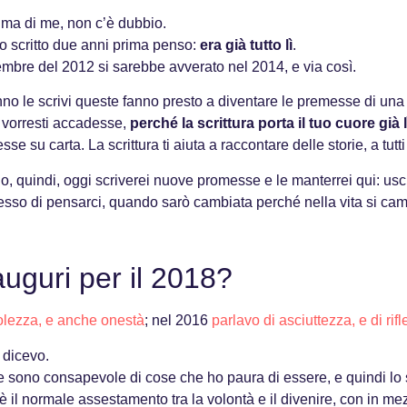
rima di me, non c’è dubbio.
 scritto due anni prima penso:
era già tutto lì
.
mbre del 2012 si sarebbe avverato nel 2014, e via così.
o le scrivi queste fanno presto a diventare le premesse di una n
e vorresti accadesse,
perché la scrittura porta il tuo cuore già l
e su carta. La scrittura ti aiuta a raccontare delle storie, a tutt
o, quindi, oggi scriverei nuove promesse e le manterrei qui: us
esso di pensarci, quando sarò cambiata perché nella vita si cam
 auguri per il 2018?
lezza, e anche onestà
; nel 2016
parlavo di asciuttezza, e di rifl
, dicevo.
 sono consapevole di cose che ho paura di essere, e quindi lo s
a è il normale assestamento tra la volontà e il divenire, con in 