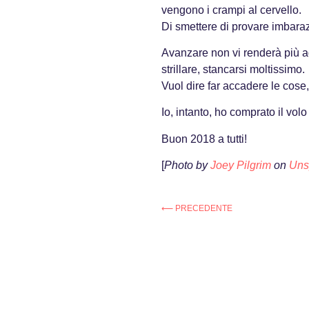
vengono i crampi al cervello.
Di smettere di provare imbaraz
Avanzare non vi renderà più ag
strillare, stancarsi moltissimo.
Vuol dire far accadere le cose,
Io, intanto, ho comprato il vol
Buon 2018 a tutti!
[
Photo by
Joey Pilgrim
on
Uns
⟵ PRECEDENTE