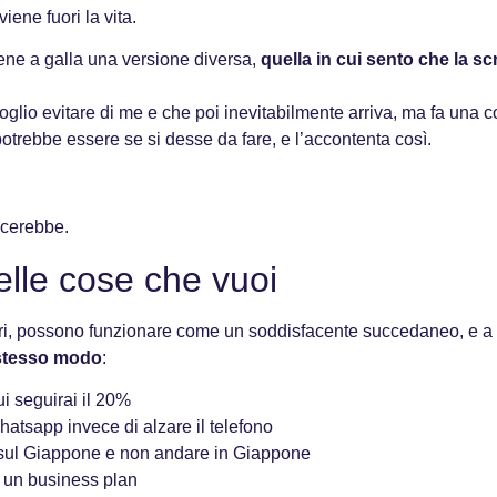
ene fuori la vita.
iene a galla una versione diversa,
quella in cui sento che la sc
lio evitare di me e che poi inevitabilmente arriva, ma fa una co
potrebbe essere se si desse da fare, e l’accontenta così.
acerebbe.
elle cose che vuoi
guri, possono funzionare come un soddisfacente succedaneo, e 
o stesso modo
:
ui seguirai il 20%
hatsapp invece di alzare il telefono
 sul Giappone e non andare in Giappone
a un business plan