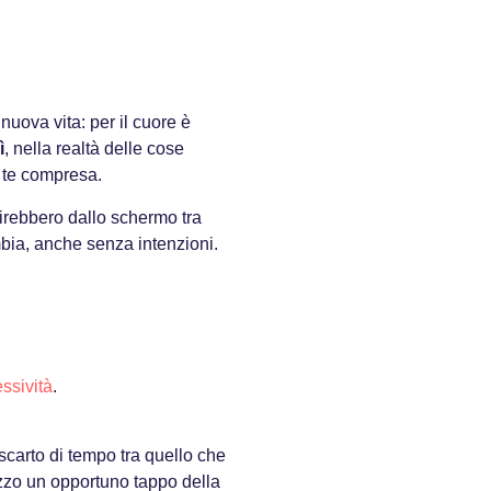
uova vita: per il cuore è
ì
, nella realtà delle cose
i te compresa.
cirebbero dallo schermo tra
bia, anche senza intenzioni.
essività
.
carto di tempo tra quello che
mezzo un opportuno tappo della